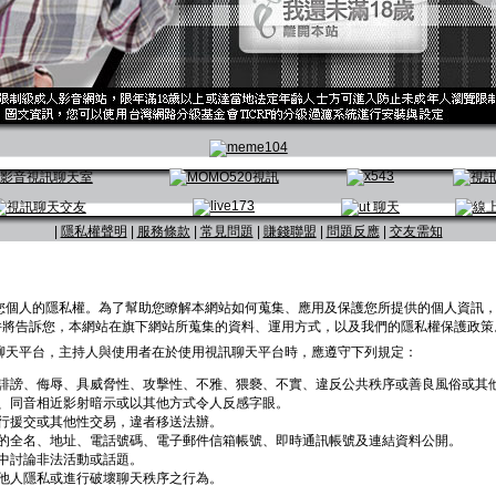
|
隱私權聲明
|
服務條款
|
常見問題
|
賺錢聯盟
|
問題反應
|
交友需知
您個人的隱私權。為了幫助您瞭解本網站如何蒐集、應用及保護您所提供的個人資訊
）。這份文件將告訴您，本網站在旗下網站所蒐集的資料、運用方式，以及我們的隱私權保護政策
聊天平台，主持人與使用者在於使用視訊聊天平台時，應遵守下列規定：
誹謗、侮辱、具威脅性、攻擊性、不雅、猥褻、不實、違反公共秩序或善良風俗或其
、同音相近影射暗示或以其他方式令人反感字眼。
行援交或其他性交易，違者移送法辦。
的全名、地址、電話號碼、電子郵件信箱帳號、即時通訊帳號及連結資料公開。
中討論非法活動或話題。
他人隱私或進行破壞聊天秩序之行為。