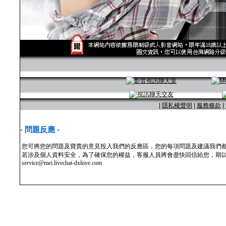
|
隱私權聲明
|
服務條款
|
- 問題反應 -
您可將您的問題及寶貴的意見投入我們的反應區，您的每項問題及建議我們
若涉及個人資料安全，為了確保您的權益，客服人員將會盡快回信給您，期以
service@mei.livechat-dxlove.com